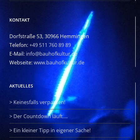
KONTAKT
Dorfstraße 53, 30966 Hemmingen
Telefon:
+49 511 760 89 89
E-Mail:
info@bauhofkultur.de
Webseite:
www.bauhofkultur.de
AKTUELLES
>
Keinesfalls verpassen!
>
Der Countdown läuft….
>
Ein kleiner Tipp in eigener Sache!