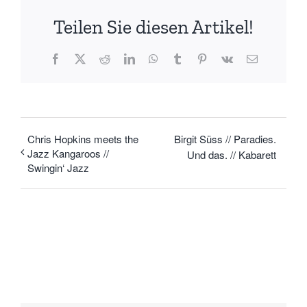
Teilen Sie diesen Artikel!
Facebook
X
Reddit
LinkedIn
WhatsApp
Tumblr
Pinterest
Vk
E-
Mail
Chris Hopkins meets the
Birgit Süss // Paradies.
Jazz Kangaroos //
Und das. // Kabarett
Swingin‘ Jazz