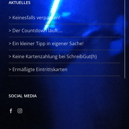
AKTUELLES
>
Keinesfalls verpassen!
>
Der Countdown läuft….
>
Ein kleiner Tipp in eigener Sache!
>
Keine Kartenzahlung bei SchreibGut(h)
>
Ermäßigte Eintrittskarten
SOCIAL MEDIA