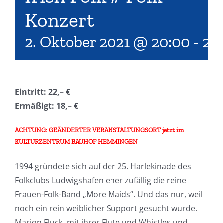
Konzert
2. Oktober 2021 @ 20:00
-
22
Eintritt: 22,– €
Ermäßigt: 18,– €
ACHTUNG: GEÄNDERTER VERANSTALTUNGSORT jetzt im
KULTURZENTRUM BAUHOF HEMMINGEN
1994 gründete sich auf der 25. Harlekinade des
Folkclubs Ludwigshafen eher zufällig die reine
Frauen-Folk-Band „More Maids“. Und das nur, weil
noch ein rein weiblicher Support gesucht wurde.
Marion Fluck, mit ihrer Flute und Whistles und