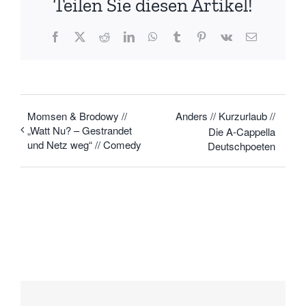
Teilen Sie diesen Artikel!
Facebook
X
Reddit
LinkedIn
WhatsApp
Tumblr
Pinterest
Vk
E-
Mail
Momsen & Brodowy //
Anders // Kurzurlaub //
„Watt Nu? – Gestrandet
Die A-Cappella
und Netz weg“ // Comedy
Deutschpoeten