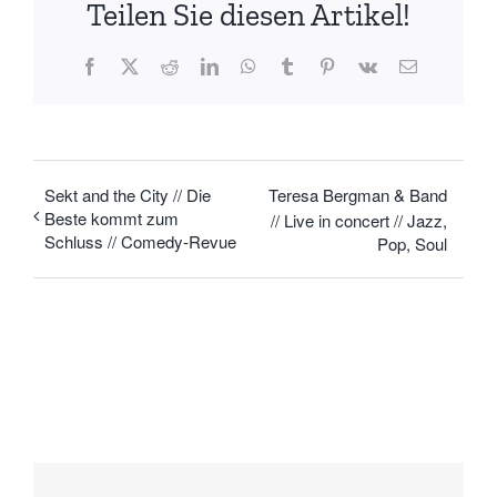
Teilen Sie diesen Artikel!
Facebook
X
Reddit
LinkedIn
WhatsApp
Tumblr
Pinterest
Vk
E-
Mail
Sekt and the City // Die
Teresa Bergman & Band
Beste kommt zum
// Live in concert // Jazz,
Schluss // Comedy-Revue
Pop, Soul