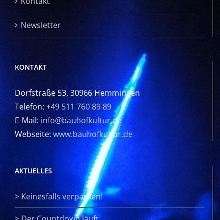
Kontakt
Newsletter
KONTAKT
Dorfstraße 53, 30966 Hemmingen
Telefon:
+49 511 760 89 89
E-Mail:
info@bauhofkultur.de
Webseite:
www.bauhofkultur.de
AKTUELLES
>
Keinesfalls verpassen!
>
Der Countdown läuft….