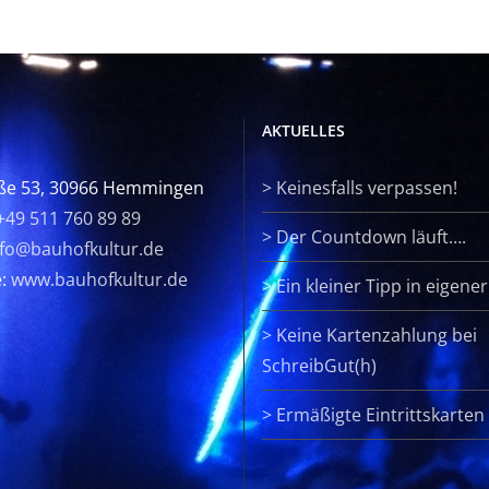
AKTUELLES
ße 53, 30966 Hemmingen
>
Keinesfalls verpassen!
+49 511 760 89 89
>
Der Countdown läuft….
nfo@bauhofkultur.de
e:
www.bauhofkultur.de
>
Ein kleiner Tipp in eigene
>
Keine Kartenzahlung bei
SchreibGut(h)
>
Ermäßigte Eintrittskarten