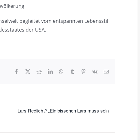
evölkerung.
nselwelt begleitet vom entspannten Lebensstil
desstaates der USA.
Facebook
X
Reddit
LinkedIn
WhatsApp
Tumblr
Pinterest
Vk
E-
Mail
Lars Redlich // „Ein bisschen Lars muss sein“