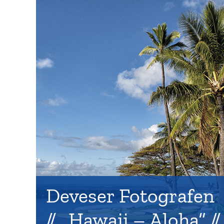
Deveser Fotografen
// „Hawaii – Aloha“ //