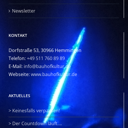
Newsletter
KONTAKT
Dorfstraße 53, 30966 Hemmingen
Telefon:
+49 511 760 89 89
E-Mail:
info@bauhofkultur.de
Webseite:
www.bauhofkultur.de
AKTUELLES
>
Keinesfalls verpassen!
>
Der Countdown läuft….