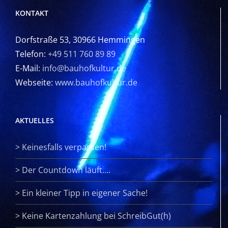
KONTAKT
Dorfstraße 53, 30966 Hemmingen
Telefon:
+49 511 760 89 89
E-Mail:
info@bauhofkultur.de
Webseite:
www.bauhofkultur.de
AKTUELLES
>
Keinesfalls verpassen!
>
Der Countdown läuft….
>
Ein kleiner Tipp in eigener Sache!
>
Keine Kartenzahlung bei SchreibGut(h)