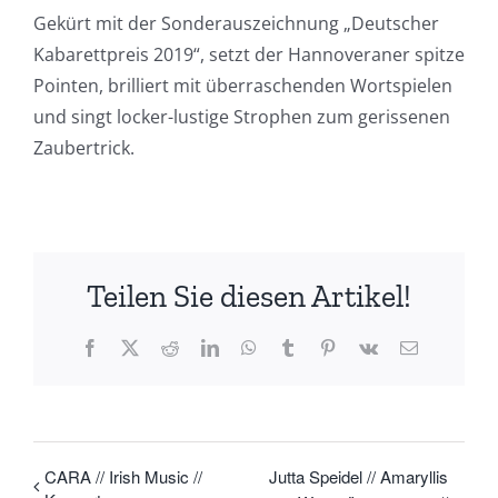
Gekürt mit der Sonderauszeichnung „Deutscher
Kabarettpreis 2019“, setzt der Hannoveraner spitze
Pointen, brilliert mit überraschenden Wortspielen
und singt locker-lustige Strophen zum gerissenen
Zaubertrick.
Teilen Sie diesen Artikel!
Facebook
X
Reddit
LinkedIn
WhatsApp
Tumblr
Pinterest
Vk
E-
Mail
CARA // Irish Music //
Jutta Speidel // Amaryllis