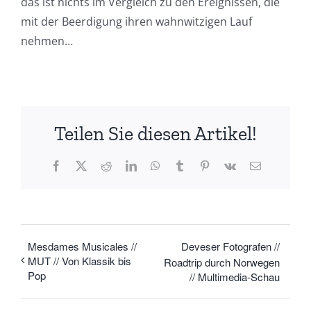
das ist nichts im Vergleich zu den Ereignissen, die
mit der Beerdigung ihren wahnwitzigen Lauf
nehmen…
Teilen Sie diesen Artikel!
Facebook
X
Reddit
LinkedIn
WhatsApp
Tumblr
Pinterest
Vk
E-
Mail
Mesdames Musicales //
Deveser Fotografen //
MUT // Von Klassik bis
Roadtrip durch Norwegen
Pop
// Multimedia-Schau