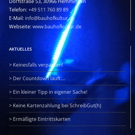
Dorfstraße 53, 30966 Hemmingen
Telefon:
+49 511 760 89 89
E-Mail:
info@bauhofkultur.de
Webseite:
www.bauhofkultur.de
AKTUELLES
>
Keinesfalls verpassen!
>
Der Countdown läuft….
>
Ein kleiner Tipp in eigener Sache!
>
Keine Kartenzahlung bei SchreibGut(h)
>
Ermäßigte Eintrittskarten