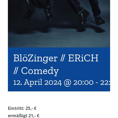
BlöZinger // ERiCH
// Comedy
12. April 2024 @ 20:00
-
22:0
Eintritt: 25,- €
erm
äßigt 21,- €