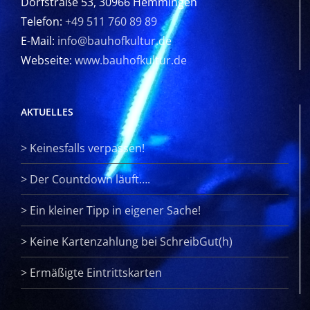
Dorfstraße 53, 30966 Hemmingen
Telefon:
+49 511 760 89 89
E-Mail:
info@bauhofkultur.de
Webseite:
www.bauhofkultur.de
AKTUELLES
>
Keinesfalls verpassen!
>
Der Countdown läuft….
>
Ein kleiner Tipp in eigener Sache!
>
Keine Kartenzahlung bei SchreibGut(h)
>
Ermäßigte Eintrittskarten