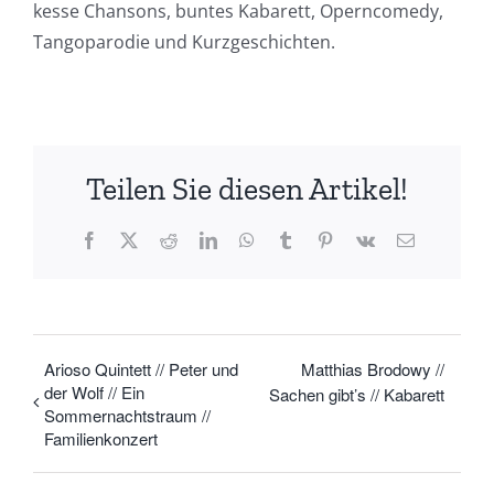
kesse Chansons, buntes Kabarett, Operncomedy,
Tangoparodie und Kurzgeschichten.
Teilen Sie diesen Artikel!
Facebook
X
Reddit
LinkedIn
WhatsApp
Tumblr
Pinterest
Vk
E-
Mail
Arioso Quintett // Peter und
Matthias Brodowy //
der Wolf // Ein
Sachen gibt’s // Kabarett
Sommernachtstraum //
Familienkonzert