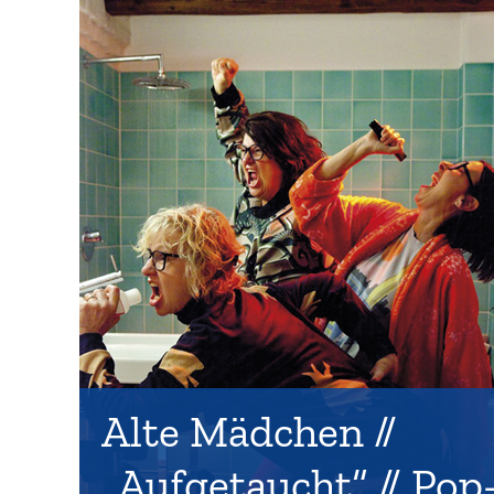
Alte Mädchen //
„Aufgetaucht“ // Pop