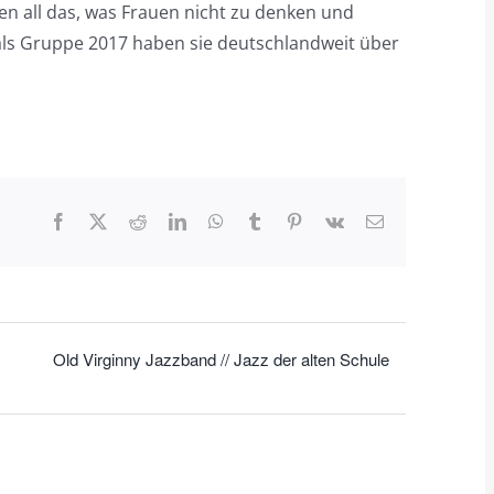
en all das, was Frauen nicht zu denken und
als Gruppe 2017 haben sie deutschlandweit über
Facebook
X
Reddit
LinkedIn
WhatsApp
Tumblr
Pinterest
Vk
E-
Mail
Old Virginny Jazzband // Jazz der alten Schule