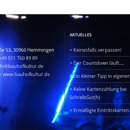
AKTUELLES
ße 53, 30966 Hemmingen
>
Keinesfalls verpassen!
+49 511 760 89 89
>
Der Countdown läuft….
nfo@bauhofkultur.de
e:
www.bauhofkultur.de
>
Ein kleiner Tipp in eigene
>
Keine Kartenzahlung bei
SchreibGut(h)
>
Ermäßigte Eintrittskarten