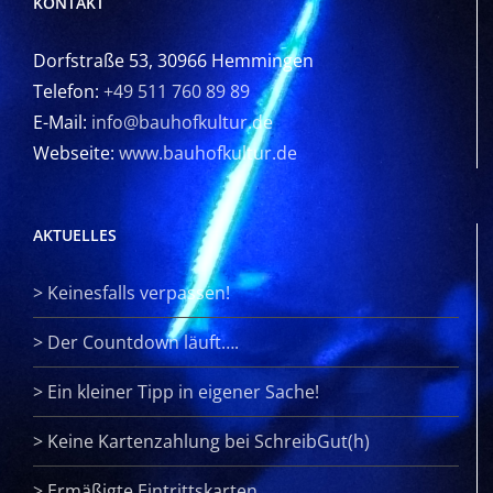
KONTAKT
Dorfstraße 53, 30966 Hemmingen
Telefon:
+49 511 760 89 89
E-Mail:
info@bauhofkultur.de
Webseite:
www.bauhofkultur.de
AKTUELLES
>
Keinesfalls verpassen!
>
Der Countdown läuft….
>
Ein kleiner Tipp in eigener Sache!
>
Keine Kartenzahlung bei SchreibGut(h)
>
Ermäßigte Eintrittskarten