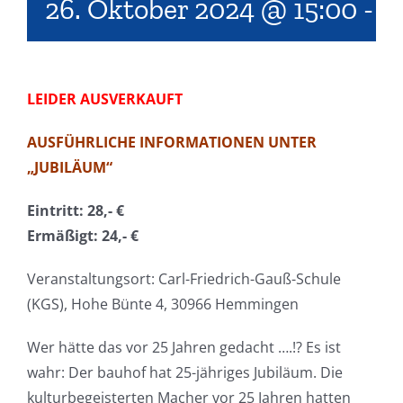
26. Oktober 2024 @ 15:00
-
1
LEIDER AUSVERKAUFT
AUSFÜHRLICHE INFORMATIONEN UNTER
„
JUBILÄUM
“
Eintritt: 28,- €
Ermäßigt: 24,- €
Veranstaltungsort: Carl-Friedrich-Gauß-Schule
(KGS), Hohe Bünte 4, 30966 Hemmingen
Wer hätte das vor 25 Jahren gedacht ….!? Es ist
wahr: Der bauhof hat 25-jähriges Jubiläum. Die
kulturbegeisterten Macher vor 25 Jahren hatten