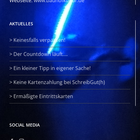
Webseite:
www.bauhofkultur.de
AKTUELLES
>
Keinesfalls verpassen!
>
Der Countdown läuft….
>
Ein kleiner Tipp in eigener Sache!
>
Keine Kartenzahlung bei SchreibGut(h)
>
Ermäßigte Eintrittskarten
SOCIAL MEDIA