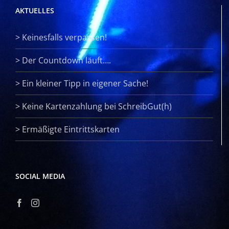
AKTUELLES
>
Keinesfalls verpassen!
>
Der Countdown läuft….
>
Ein kleiner Tipp in eigener Sache!
>
Keine Kartenzahlung bei SchreibGut(h)
>
Ermäßigte Eintrittskarten
SOCIAL MEDIA