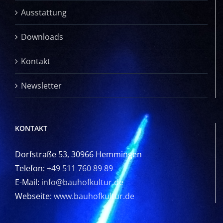
Ausstattung
Downloads
Kontakt
Newsletter
KONTAKT
Dorfstraße 53, 30966 Hemmingen
Telefon:
+49 511 760 89 89
E-Mail:
info@bauhofkultur.de
Webseite:
www.bauhofkultur.de