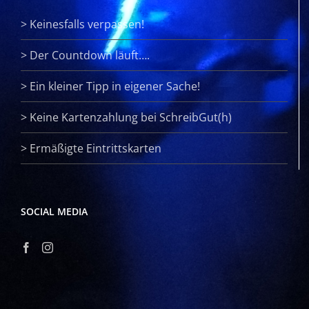
>
Keinesfalls verpassen!
>
Der Countdown läuft….
>
Ein kleiner Tipp in eigener Sache!
>
Keine Kartenzahlung bei SchreibGut(h)
>
Ermäßigte Eintrittskarten
SOCIAL MEDIA