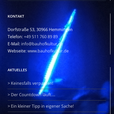
KONTAKT
Dorfstraße 53, 30966 Hemmingen
Telefon:
+49 511 760 89 89
E-Mail:
info@bauhofkultur.de
Webseite:
www.bauhofkultur.de
AKTUELLES
>
Keinesfalls verpassen!
>
Der Countdown läuft….
>
Ein kleiner Tipp in eigener Sache!