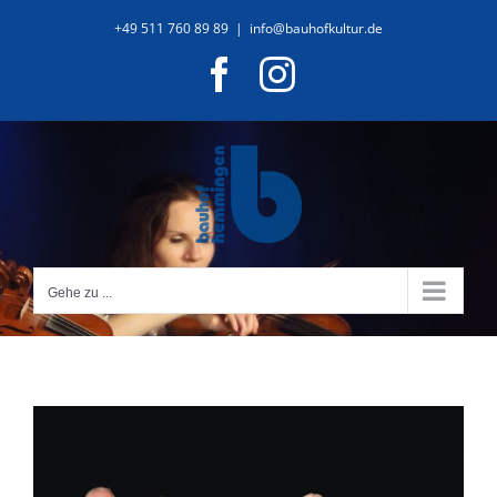
Zum
+49 511 760 89 89
|
info@bauhofkultur.de
Inhalt
Facebook
Instagram
springen
Gehe zu ...