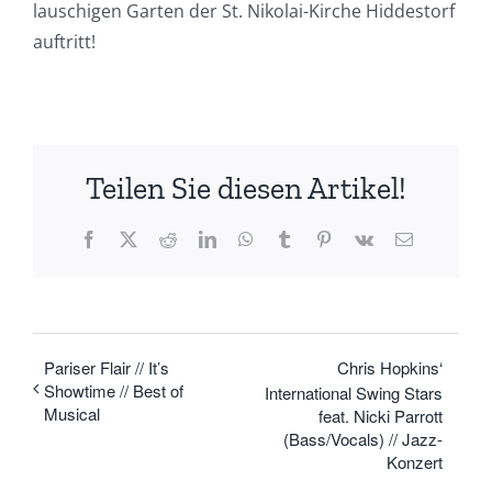
lauschigen Garten der St. Nikolai-Kirche Hiddestorf
auftritt!
Teilen Sie diesen Artikel!
Facebook
X
Reddit
LinkedIn
WhatsApp
Tumblr
Pinterest
Vk
E-
Mail
Pariser Flair // It’s
Chris Hopkins‘
Showtime // Best of
International Swing Stars
Musical
feat. Nicki Parrott
(Bass/Vocals) // Jazz-
Konzert