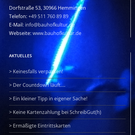
Dorfstraße 53, 30966 Hemmingen
Telefon:
+49 511 760 89 89
E-Mail:
info@bauhofkultur.de
Webseite:
www.bauhofkultur.de
AKTUELLES
>
Keinesfalls verpassen!
>
Der Countdown läuft….
>
Ein kleiner Tipp in eigener Sache!
>
Keine Kartenzahlung bei SchreibGut(h)
>
Ermäßigte Eintrittskarten