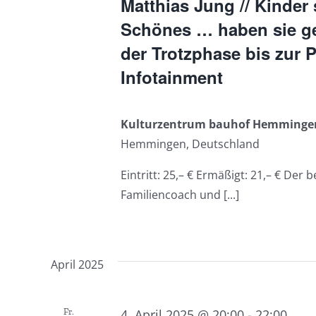
Matthias Jung // Kinder
Schönes … haben sie g
der Trotzphase bis zur P
Infotainment
Kulturzentrum bauhof Hemming
Hemmingen, Deutschland
Eintritt: 25,– € Ermäßigt: 21,– € Der 
Familiencoach und [...]
April 2025
Fr.
4. April 2025 @ 20:00
-
22:00