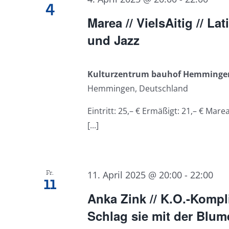
4
Marea // VielsAitig // La
und Jazz
Kulturzentrum bauhof Hemming
Hemmingen, Deutschland
Eintritt: 25,– € Ermäßigt: 21,– € Mar
[...]
Fr.
11. April 2025 @ 20:00
-
22:00
11
Anka Zink // K.O.-Kompl
Schlag sie mit der Blume