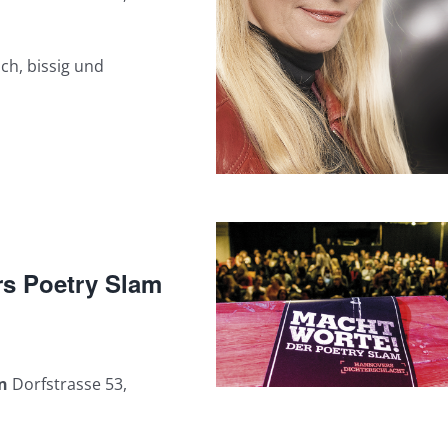
sch, bissig und
rs Poetry Slam
en
Dorfstrasse 53,