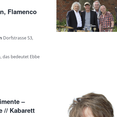
tin, Flamenco
en
Dorfstrasse 53,
ea, das bedeutet Ebbe
imente –
 // Kabarett