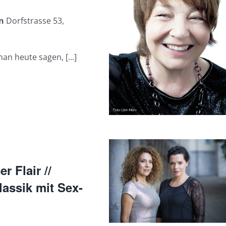
en
Dorfstrasse 53,
man heute sagen, [...]
r Flair //
assik mit Sex-