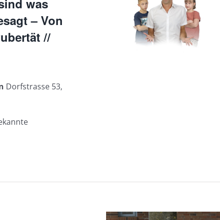
 sind was
esagt – Von
ubertät //
en
Dorfstrasse 53,
bekannte