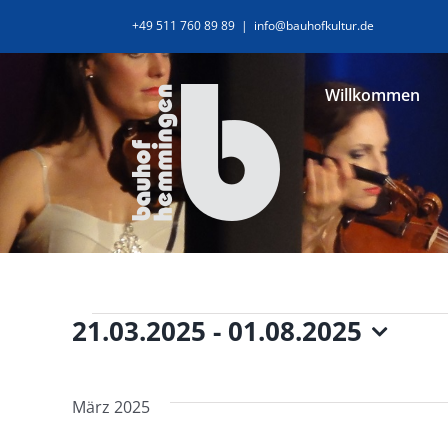
Zum
+49 511 760 89 89
|
info@bauhofkultur.de
Inhalt
springen
Willkommen
Veranstaltunge
21.03.2025
 - 
01.08.2025
Datum
wählen.
März 2025