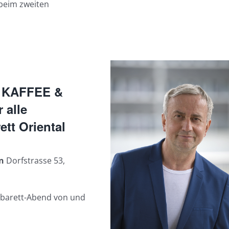
h beim zweiten
, KAFFEE &
 alle
ett Oriental
en
Dorfstrasse 53,
 Kabarett-Abend von und