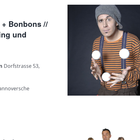
r + Bonbons //
ing und
en
Dorfstrasse 53,
 hannoversche