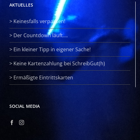
AKTUELLES
>
Keinesfalls verpassen!
>
Der Countdown läuft….
>
Ein kleiner Tipp in eigener Sache!
>
Keine Kartenzahlung bei SchreibGut(h)
>
Ermäßigte Eintrittskarten
SOCIAL MEDIA