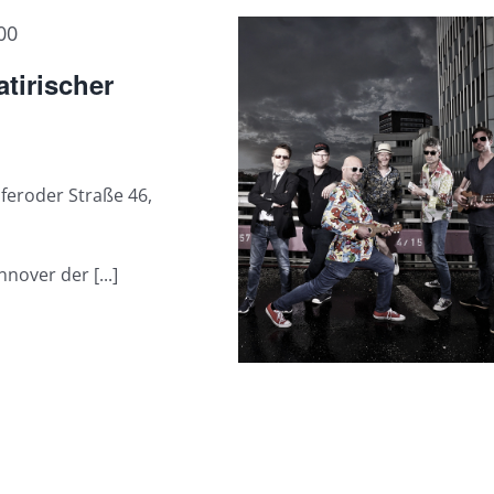
00
atirischer
feroder Straße 46,
nnover der [...]