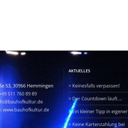
AKTUELLES
ße 53, 30966 Hemmingen
>
Keinesfalls verpassen!
+49 511 760 89 89
>
Der Countdown läuft….
nfo@bauhofkultur.de
e:
www.bauhofkultur.de
>
Ein kleiner Tipp in eigene
>
Keine Kartenzahlung bei