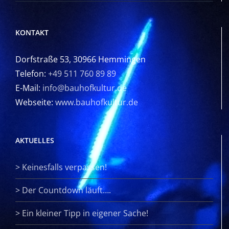
KONTAKT
Dorfstraße 53, 30966 Hemmingen
Telefon:
+49 511 760 89 89
E-Mail:
info@bauhofkultur.de
Webseite:
www.bauhofkultur.de
AKTUELLES
>
Keinesfalls verpassen!
>
Der Countdown läuft….
>
Ein kleiner Tipp in eigener Sache!