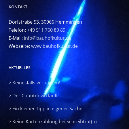
KONTAKT
Dorfstraße 53, 30966 Hemmingen
Telefon:
+49 511 760 89 89
E-Mail:
info@bauhofkultur.de
Webseite:
www.bauhofkultur.de
AKTUELLES
>
Keinesfalls verpassen!
>
Der Countdown läuft….
>
Ein kleiner Tipp in eigener Sache!
>
Keine Kartenzahlung bei SchreibGut(h)